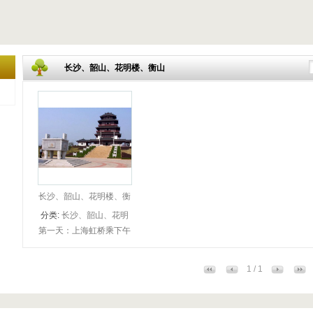
长沙、韶山、花明楼、衡山
长沙、韶山、花明楼、衡
山双飞四日游
分类:
长沙、韶山、花明
第一天：上海虹桥乘下午
楼、衡山
或晚上班机赴长沙，入住
酒店。住：长沙 第二
1 / 1
天：早餐后BUS赴衡山，
游南岳大庙，游衡山，乘
景区环保车，南天门、麻