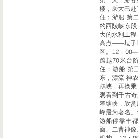
第一天：游客
楼，乘大巴赴
住：游船 第
的西陵峡东段
大的水利工程
高点——坛子
区。12：0
跨越70米台
住：游船 第
东，漂流 神
鹉峡，再换乘
观看到千古奇
瞿塘峡，欣赏
峰最为著名。住
游船停靠丰都
面、二曹神像