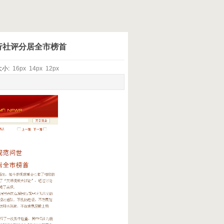
行社评分居全市榜首
 大小:
16px
14px
12px